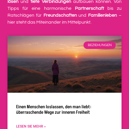
lösen
und
tiefe Verbindungen
aufbauen können. Von
Tipps für eine harmonische
Partnerschaft
bis zu
Ratschlägen für
Freundschaften
und
Familienleben
–
hier steht das Miteinander im Mittelpunkt.
BEZIEHUNGEN
Einen Menschen loslassen, den man liebt:
überraschende Wege zur inneren Freiheit
LESEN SIE MEHR »